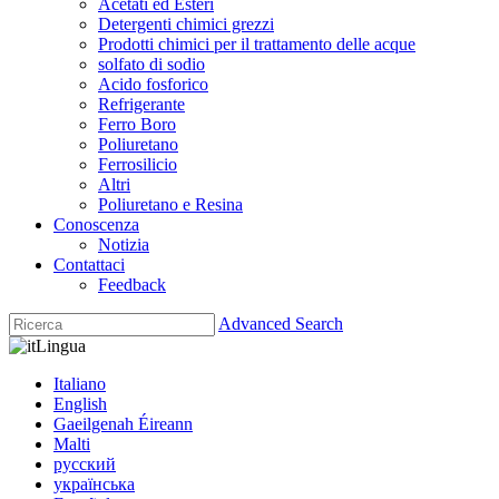
Acetati ed Esteri
Detergenti chimici grezzi
Prodotti chimici per il trattamento delle acque
solfato di sodio
Acido fosforico
Refrigerante
Ferro Boro
Poliuretano
Ferrosilicio
Altri
Poliuretano e Resina
Conoscenza
Notizia
Contattaci
Feedback
Advanced Search
Lingua
Italiano
English
Gaeilgenah Éireann
Malti
русский
українська