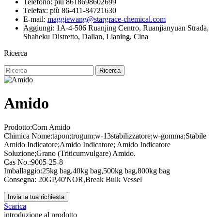
Telefono: più 8618698602699
Telefax: più 86-411-84721630
E-mail:
maggiewang@stargrace-chemical.com
Aggiungi: 1A-4-506 Ruanjing Centro, Ruanjianyuan Strada,
Shaheku Distretto, Dalian, Lianing, Cina
Ricerca
Ricerca
Amido
Prodotto:Corn Amido
Chimica Nome:tapon;trogum;w-13stabilizzatore;w-gomma;Stabile
Amido Indicatore;Amido Indicatore; Amido Indicatore
Soluzione;Grano (Triticumvulgare) Amido.
Cas No.:9005-25-8
Imballaggio:25kg bag,40kg bag,500kg bag,800kg bag
Consegna: 20GP,40'NOR,Break Bulk Vessel
Invia la tua richiesta
Scarica
introduzione al prodotto