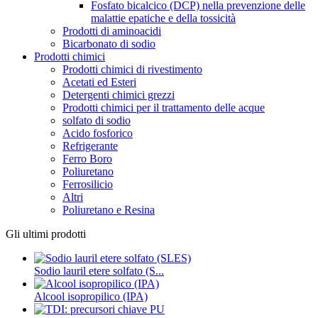
Fosfato bicalcico (DCP) nella prevenzione delle
malattie epatiche e della tossicità
Prodotti di aminoacidi
Bicarbonato di sodio
Prodotti chimici
Prodotti chimici di rivestimento
Acetati ed Esteri
Detergenti chimici grezzi
Prodotti chimici per il trattamento delle acque
solfato di sodio
Acido fosforico
Refrigerante
Ferro Boro
Poliuretano
Ferrosilicio
Altri
Poliuretano e Resina
Gli ultimi prodotti
Sodio lauril etere solfato (S...
Alcool isopropilico (IPA)