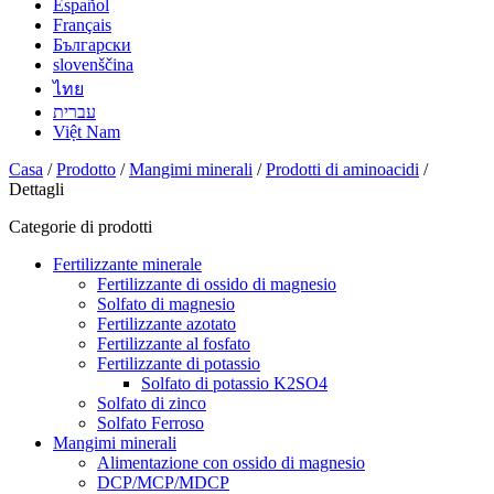
Español
Français
Български
slovenščina
ไทย
עברית
Việt Nam
Casa
/
Prodotto
/
Mangimi minerali
/
Prodotti di aminoacidi
/
Dettagli
Categorie di prodotti
Fertilizzante minerale
Fertilizzante di ossido di magnesio
Solfato di magnesio
Fertilizzante azotato
Fertilizzante al fosfato
Fertilizzante di potassio
Solfato di potassio K2SO4
Solfato di zinco
Solfato Ferroso
Mangimi minerali
Alimentazione con ossido di magnesio
DCP/MCP/MDCP